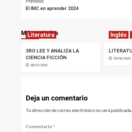
Post
Previous
El IMC en aprender 2024
Navigation
Más artículos
Literatura
Inglés
3RO LEE Y ANALIZA LA
LITERAT
CIENCIA FICCIÓN
29/06/2025
30/07/2025
Deja un comentario
Tu dirección de correo electrónico no será publicada.
Comentario
*