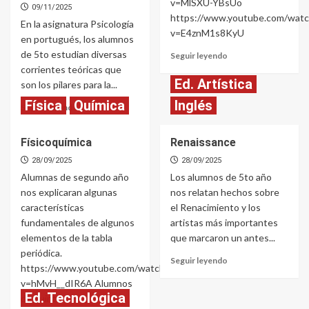
v=MlSXU-YBsUo
09/11/2025
https://www.youtube.com/watc
En la asignatura Psicología
v=E4znM1s8KyU
en portugués, los alumnos
de 5to estudian diversas
Read
Seguir leyendo
more
corrientes teóricas que
about
Ed. Artística
son los pilares para la...
Derivadas
Física
Química
Inglés
Read
Seguir leyendo
more
about
Físicoquímica
Renaissance
Corrientes
de
28/09/2025
28/09/2025
la
Alumnas de segundo año
Los alumnos de 5to año
psicología
nos explicaran algunas
nos relatan hechos sobre
características
el Renacimiento y los
fundamentales de algunos
artistas más importantes
elementos de la tabla
que marcaron un antes...
periódica.
Read
Seguir leyendo
https://www.youtube.com/watch?
more
v=hMvH__dIR6A Alumnos
about
Ed. Tecnológica
de quinto...
Renaissance