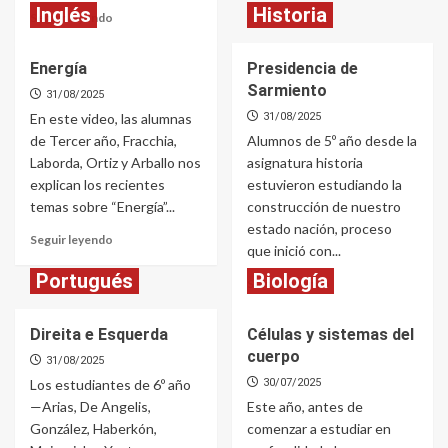
Inglés
Historia
Read
Seguir leyendo
more
about
Energía
Presidencia de
Físicoquímica
Sarmiento
31/08/2025
En este video, las alumnas
31/08/2025
de Tercer año, Fracchia,
Alumnos de 5º año desde la
Laborda, Ortiz y Arballo nos
asignatura historia
explican los recientes
estuvieron estudiando la
temas sobre “Energía”...
construcción de nuestro
estado nación, proceso
Read
Seguir leyendo
que inició con...
more
about
Portugués
Biología
Read
Seguir leyendo
Energía
more
about
Direita e Esquerda
Células y sistemas del
Presidencia
cuerpo
de
31/08/2025
Sarmiento
Los estudiantes de 6º año
30/07/2025
—Arias, De Angelis,
Este año, antes de
González, Haberkón,
comenzar a estudiar en