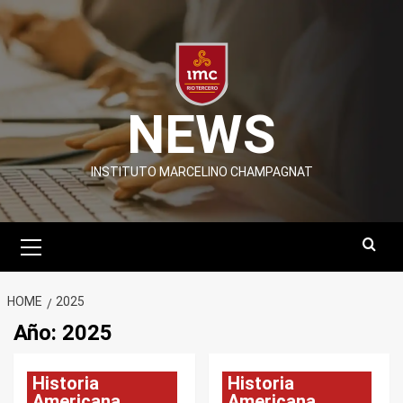
Skip
to
content
NEWS
INSTITUTO MARCELINO CHAMPAGNAT
Primary
Menu
HOME
2025
Año:
2025
Historia
Historia
Americana
Americana