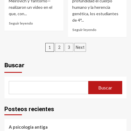
Meirovich y Yantorno—
profundidad el cuerpo
realizaron un video en el
humano y la herencia
que, con...
genética, los estudiantes
de 4°...
Read
Seguir leyendo
more
Read
Seguir leyendo
about
more
Direita
about
e
Paginación
Células
1
2
3
Next
Esquerda
y
de
sistemas
del
Buscar
entradas
cuerpo
Buscar
Posteos recientes
A psicologia antiga