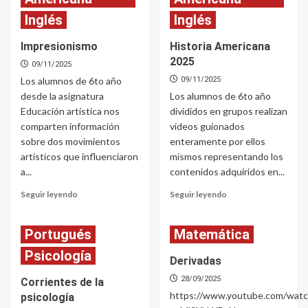
Inglés
Inglés
Impresionismo
Historia Americana
2025
09/11/2025
Los alumnos de 6to año
09/11/2025
desde la asignatura
Los alumnos de 6to año
Educación artística nos
divididos en grupos realizan
comparten información
videos guionados
sobre dos movimientos
enteramente por ellos
artísticos que influenciaron
mismos representando los
a...
contenidos adquiridos en...
Read
Read
Seguir leyendo
Seguir leyendo
more
more
about
about
Portugués
Impresionismo
Matemática
Historia
Americana
Psicología
2025
Derivadas
28/09/2025
Corrientes de la
https://www.youtube.com/watc
psicología