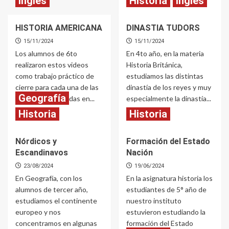
Inglés
Historia
Inglés
Read
Seguir leyendo
CELTS
more
AND
about
ROMANS
HISTORIA AMERICANA
DINASTIA TUDORS
Compilado
de
15/11/2024
15/11/2024
Jornadas
Los alumnos de 6to
En 4to año, en la materia
de
realizaron estos videos
Historia Británica,
Puertas
como trabajo práctico de
estudiamos las distintas
Abiertas
cierre para cada una de las
dinastía de los reyes y muy
2024
Geografía
Unidades trabajadas en...
especialmente la dinastía...
Historia
Historia
Read
Read
Seguir leyendo
Seguir leyendo
more
more
about
about
Nórdicos y
Formación del Estado
HISTORIA
DINASTIA
Escandinavos
Nación
AMERICANA
TUDORS
23/08/2024
19/06/2024
En Geografía, con los
En la asignatura historia los
alumnos de tercer año,
estudiantes de 5° año de
estudiamos el continente
nuestro instituto
europeo y nos
estuvieron estudiando la
concentramos en algunas
formación del Estado