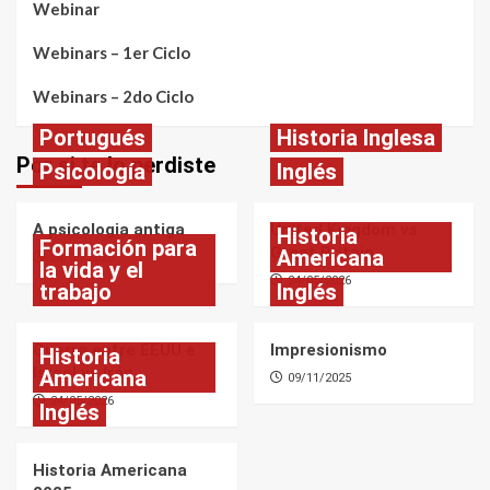
Webinar
Webinars – 1er Ciclo
Webinars – 2do Ciclo
Portugués
Historia Inglesa
Por si te lo perdiste
Psicología
Inglés
A psicologia antiga
United Kingdom vs
Historia
Formación para
Great Britain
Americana
24/05/2026
la vida y el
24/05/2026
trabajo
Inglés
Guerra entre EEUU e
Impresionismo
Historia
Israel vs Irán
Americana
09/11/2025
24/05/2026
Inglés
Historia Americana