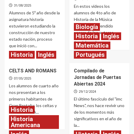
31/08/2025
En estos videos los
Alumnos de 5º año desde la
alumnos de 4to año de
asignatura historia
Historia de la Música
estuvieron estudiando la
plasman lo aprendido
Biología
construcción de nuestro
acerca de los autores...
Historia
Inglés
estado nación, proceso
Read
Seguir leyendo
Matemática
que inició con...
more
about
Historia
Inglés
Portugués
Read
Seguir leyendo
Autores
more
clásicos
about
CELTS AND ROMANS
Compilado de
Presidencia
Jornadas de Puertas
de
07/05/2025
Sarmiento
Abiertas 2024
Los alumnos de cuarto año
nos presentan a los
29/12/2024
primeros habitantes de
El último fascículo del "imc
Gran Bretaña: los celtas y
News", nos hace revivir uno
Historia
los romanos. A...
de los momentos más
Historia
significativos en el año de
Read
Seguir leyendo
Americana
la...
more
about