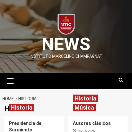
Skip
to
content
NEWS
INSTITUTO MARCELINO CHAMPAGNAT
Primary
Menu
Historia
HOME
HISTORIA
Historia
Música
Historia
Presidencia de
Autores clásicos
Sarmiento
30/07/2025