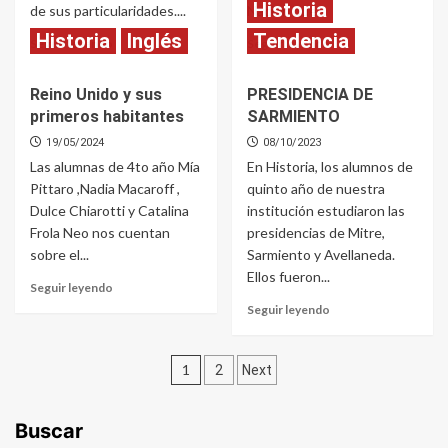
Historia
de sus particularidades....
Nación que...
Historia
Inglés
Tendencia
Read
Read
Seguir leyendo
Seguir leyendo
more
more
about
about
Reino Unido y sus
PRESIDENCIA DE
Nórdicos
Formación
primeros habitantes
SARMIENTO
y
del
Escandinavos
Estado
19/05/2024
08/10/2023
Nación
Las alumnas de 4to año Mía
En Historia, los alumnos de
Pittaro ,Nadia Macaroff ,
quinto año de nuestra
Dulce Chiarotti y Catalina
institución estudiaron las
Frola Neo nos cuentan
presidencias de Mitre,
sobre el...
Sarmiento y Avellaneda.
Ellos fueron...
Read
Seguir leyendo
more
Read
Seguir leyendo
about
more
Reino
about
Unido
Paginación
PRESIDENCIA
1
2
Next
y
DE
de
sus
SARMIENTO
primeros
Buscar
entradas
habitantes