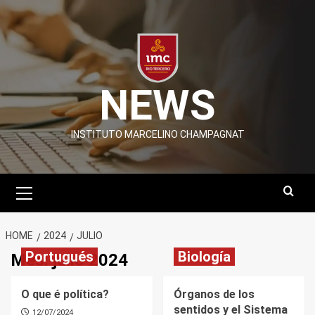
Skip
to
content
NEWS
INSTITUTO MARCELINO CHAMPAGNAT
Primary
Menu
HOME
2024
JULIO
Portugués
Biología
Mes:
julio 2024
O que é política?
Órganos de los
sentidos y el Sistema
12/07/2024