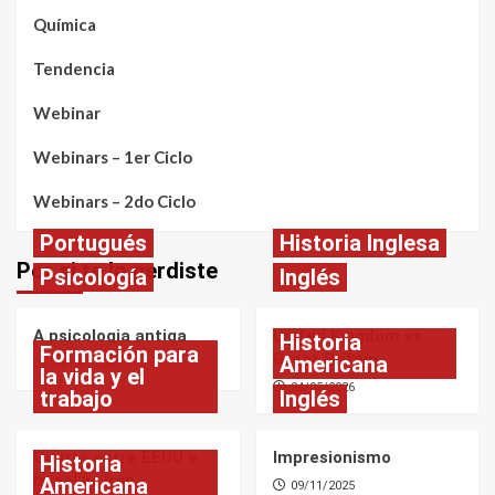
Química
Tendencia
Webinar
Webinars – 1er Ciclo
Webinars – 2do Ciclo
Portugués
Historia Inglesa
Por si te lo perdiste
Psicología
Inglés
A psicologia antiga
United Kingdom vs
Historia
Formación para
Great Britain
Americana
24/05/2026
la vida y el
24/05/2026
trabajo
Inglés
Guerra entre EEUU e
Impresionismo
Historia
Israel vs Irán
Americana
09/11/2025