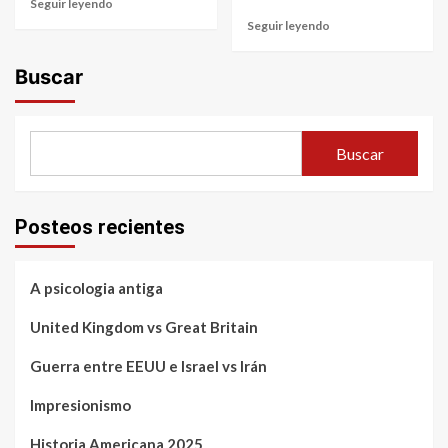
Read
Seguir leyendo
more
Read
Seguir leyendo
about
more
Tercer
about
Buscar
Año
El
lee
período
y
Clasicista
analiza
y
Buscar
ciencia
la
ficción
Biografía
de
Mozart,
Posteos recientes
Hayden
y
Beethoven.
A psicologia antiga
United Kingdom vs Great Britain
Guerra entre EEUU e Israel vs Irán
Impresionismo
Historia Americana 2025