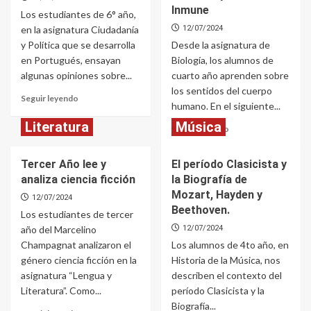
Inmune
Los estudiantes de 6° año,
en la asignatura Ciudadanía
12/07/2024
y Política que se desarrolla
Desde la asignatura de
en Portugués, ensayan
Biología, los alumnos de
algunas opiniones sobre...
cuarto año aprenden sobre
los sentidos del cuerpo
Read
Seguir leyendo
humano. En el siguiente...
more
about
Literatura
Música
Read
Seguir leyendo
O
more
que
about
é
Tercer Año lee y
El período Clasicista y
Órganos
política?
analiza ciencia ficción
la Biografía de
de
los
Mozart, Hayden y
12/07/2024
sentidos
Beethoven.
Los estudiantes de tercer
y
año del Marcelino
12/07/2024
el
Champagnat analizaron el
Los alumnos de 4to año, en
Sistema
Inmune
género ciencia ficción en la
Historia de la Música, nos
asignatura “Lengua y
describen el contexto del
Literatura”. Como...
período Clasicista y la
Biografía...