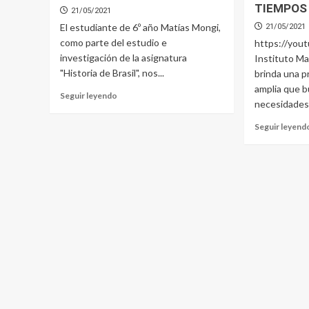
TIEMPOS
21/05/2021
El estudiante de 6º año Matías Mongi,
21/05/2021
como parte del estudio e
https://you
investigación de la asignatura
Instituto M
"Historia de Brasil", nos...
brinda una 
amplia que b
Read
Seguir leyendo
necesidades
more
about
Seguir leyend
IMPERIO
VISITA
A
O
MUSEO