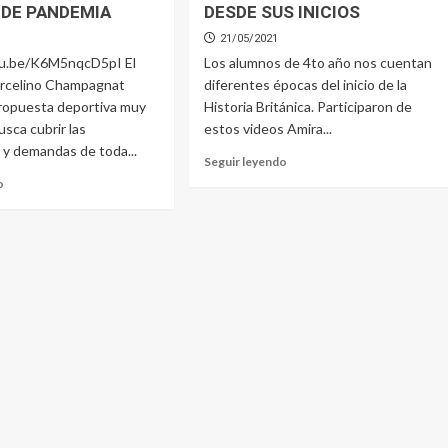
 DE PANDEMIA
DESDE SUS INICIOS
21/05/2021
tu.be/K6M5nqcD5pI El
Los alumnos de 4to año nos cuentan
arcelino Champagnat
diferentes épocas del inicio de la
propuesta deportiva muy
Historia Británica. Participaron de
usca cubrir las
estos videos Amira...
 y demandas de toda...
Read
Seguir leyendo
more
Read
o
about
more
LA
about
HISTORIA
LA
DE
ACTIVIDAD
INGLATERRA
FÍSICA
DESDE
EN
SUS
TIEMPOS
INICIOS
DE
PANDEMIA