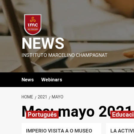
Skip
to
content
NEWS
INSTITUTO MARCELINO CHAMPAGNAT
News
Webinars
HOME
2021
MAYO
Mes:
mayo 2021
Portugués
Educaci
IMPERIO VISITA A O MUSEO
LA ACTIV