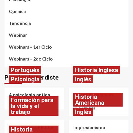
Química
Tendencia
Webinar
Webinars – 1er Ciclo
Webinars – 2do Ciclo
Portugués
Historia Inglesa
Por si te lo perdiste
Psicología
Inglés
A psicologia antiga
United Kingdom vs
Historia
Formación para
Great Britain
Americana
24/05/2026
la vida y el
24/05/2026
trabajo
Inglés
Guerra entre EEUU e
Impresionismo
Historia