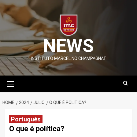
Skip
to
content
NEWS
INSTITUTO MARCELINO CHAMPAGNAT
Primary
Menu
HOME
2024
JULIO
O QUE É POLÍTICA?
Portugués
O que é política?