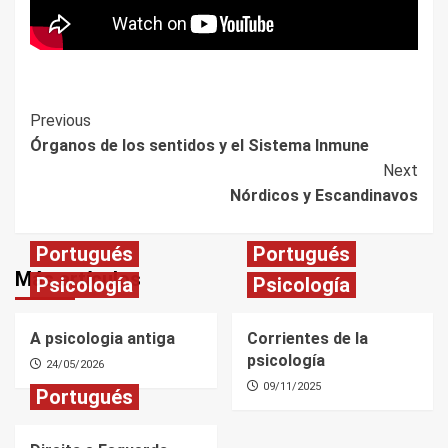
Post
Previous
Órganos de los sentidos y el Sistema Inmune
Navigation
Next
Nórdicos y Escandinavos
Portugués
Portugués
Más artículos
Psicología
Psicología
A psicologia antiga
Corrientes de la
psicología
24/05/2026
09/11/2025
Portugués