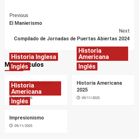
Post
Previous
El Manierismo
Navigation
Next
Compilado de Jornadas de Puertas Abiertas 2024
Historia
Historia Inglesa
Americana
Más artículos
Inglés
Inglés
United Kingdom vs
Historia Americana
Historia
Great Britain
2025
Americana
24/05/2026
09/11/2025
Inglés
Impresionismo
09/11/2025