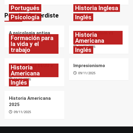
Portugués
Historia Inglesa
Por si te lo perdiste
Psicología
Inglés
A psicologia antiga
United Kingdom vs
Historia
Formación para
Great Britain
Americana
24/05/2026
la vida y el
24/05/2026
trabajo
Inglés
Guerra entre EEUU e
Impresionismo
Historia
Israel vs Irán
Americana
09/11/2025
24/05/2026
Inglés
Historia Americana
2025
09/11/2025