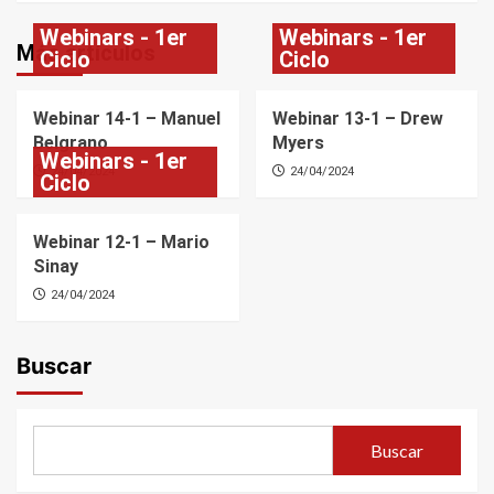
Webinars - 1er
Webinars - 1er
Más artículos
Ciclo
Ciclo
Webinar 14-1 – Manuel
Webinar 13-1 – Drew
Belgrano
Myers
Webinars - 1er
24/04/2024
24/04/2024
Ciclo
Webinar 12-1 – Mario
Sinay
24/04/2024
Buscar
Buscar