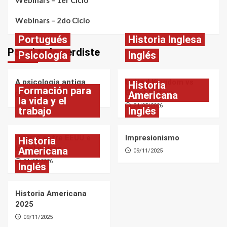
Webinars – 1er Ciclo
Webinars – 2do Ciclo
Portugués
Historia Inglesa
Por si te lo perdiste
Psicología
Inglés
A psicologia antiga
United Kingdom vs
Historia
Formación para
Great Britain
Americana
24/05/2026
la vida y el
24/05/2026
trabajo
Inglés
Guerra entre EEUU e
Impresionismo
Historia
Israel vs Irán
Americana
09/11/2025
24/05/2026
Inglés
Historia Americana
2025
09/11/2025