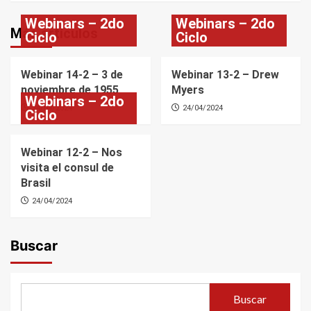
Webinars – 2do
Webinars – 2do
Más artículos
Ciclo
Ciclo
Webinar 14-2 – 3 de
Webinar 13-2 – Drew
noviembre de 1955
Myers
Webinars – 2do
24/04/2024
24/04/2024
Ciclo
Webinar 12-2 – Nos
visita el consul de
Brasil
24/04/2024
Buscar
Buscar