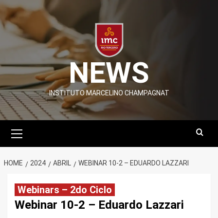
Skip
to
content
NEWS
INSTITUTO MARCELINO CHAMPAGNAT
Primary
Menu
HOME
2024
ABRIL
WEBINAR 10-2 – EDUARDO LAZZARI
Webinars – 2do Ciclo
Webinar 10-2 – Eduardo Lazzari