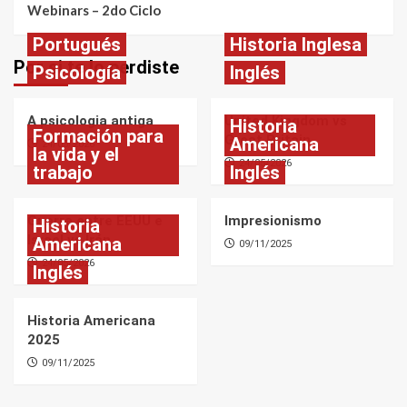
Webinars – 2do Ciclo
Portugués
Historia Inglesa
Por si te lo perdiste
Psicología
Inglés
A psicologia antiga
United Kingdom vs
Historia
Formación para
Great Britain
Americana
24/05/2026
la vida y el
24/05/2026
trabajo
Inglés
Guerra entre EEUU e
Impresionismo
Historia
Israel vs Irán
Americana
09/11/2025
24/05/2026
Inglés
Historia Americana
2025
09/11/2025