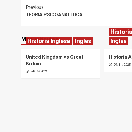
Post
Previous
TEORIA PSICOANALÍTICA
Navigation
Histori
Más artículos
Historia Inglesa
Inglés
Inglés
United Kingdom vs Great
Historia 
Britain
09/11/2025
24/05/2026