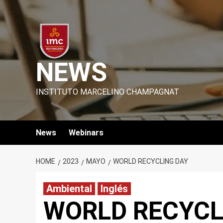
Skip
to
content
NEWS
INSTITUTO MARCELINO CHAMPAGNAT
News
Webinars
HOME
2023
MAYO
WORLD RECYCLING DAY
Ambiental
Inglés
WORLD RECYCL