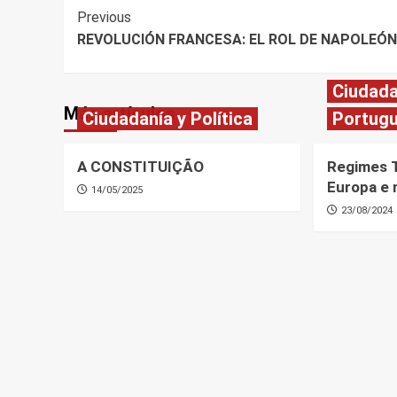
Post
Previous
REVOLUCIÓN FRANCESA: EL ROL DE NAPOLEÓN
Navigation
Ciudada
Más artículos
Ciudadanía y Política
Portug
A CONSTITUIÇÃO
Regimes T
Europa e 
14/05/2025
23/08/2024