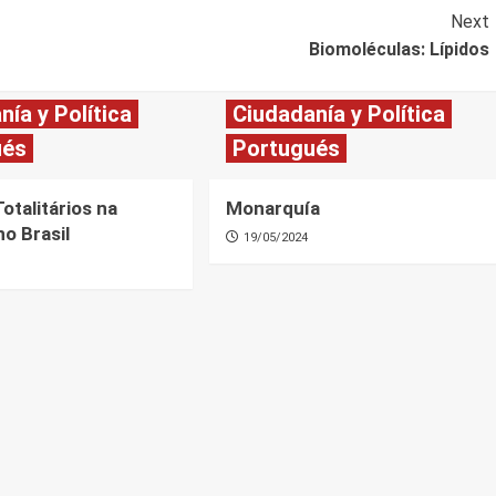
Next
Biomoléculas: Lípidos
nía y Política
Ciudadanía y Política
ués
Portugués
otalitários na
Monarquía
no Brasil
19/05/2024