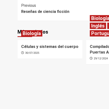
Post
Previous
Reseñas de ciencia ficción
Navigation
Biologí
Inglés
Más artículos
Biología
Portug
Células y sistemas del cuerpo
Compilado
Puertas A
30/07/2025
29/12/2024