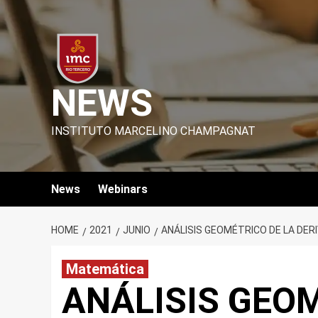
Skip
to
content
NEWS
INSTITUTO MARCELINO CHAMPAGNAT
News
Webinars
HOME
2021
JUNIO
ANÁLISIS GEOMÉTRICO DE LA DER
Matemática
ANÁLISIS GEOM